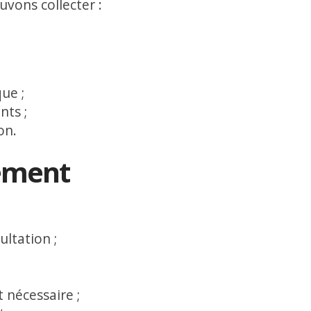
uvons collecter :
ue ;
nts ;
on.
tement
ltation ;
t nécessaire ;